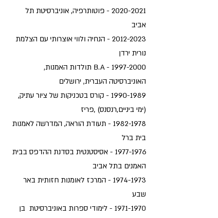
2020-2021 - פוטותרפיה, אוניברסיטת תל
אביב
2012-2023 - הנחיה ולווי אוצרותי עם הצלמת
נורית ירדן
1997-2000 - B.A תולדות האמנות,
האוניברסיטה העברית, ירושלים
1990-1989 - קורס בטכניקות של ציור עתיק,
(ימי ביניים,רנסנס) ,פריז
1982-1978 - תעודת הוראה, המדרשה לאמנות
בית ברל
1977-1976 - אסיסטנטית בסדנת ההדפס בבית
האמנים בתל אביב
1974-1973 - המרכז לאומנות חזותית באר
שבע
1971-1970 - לימודי ספרות באוניברסיטת בן