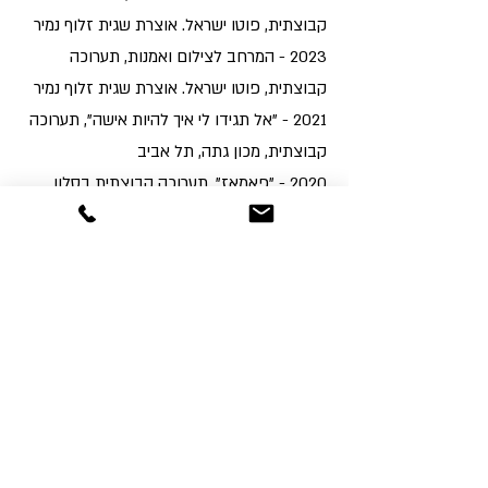
קבוצתית, פוטו ישראל. אוצרת שגית זלוף נמיר
2023 - המרחב לצילום ואמנות, תערוכה
קבוצתית, פוטו ישראל. אוצרת שגית זלוף נמיר
2021 - "אל תגידו לי איך להיות אישה", תערוכה
קבוצתית, מכון גתה, תל אביב
2020 - "פאמאז", תערוכה קבוצתית בסלון
לאמנות, תל אביב. אוצרת דר נירה טסלר
2016 - "הקול בראש שלך" תערוכה קבוצתית
בבית אמני הרצליה
2015 - פוטו ארט תל אביב, תערוכה קבוצתית.
תל אביב. אוצרת טל אמיתי טביב. דלית מרחב
1989 - "שמות חדשים" תערוכה קבוצתית בית
האמנים, עש זריצקי, תל אביב
1976 - תערוכת הדפסים אוסף בנק דיסקונט